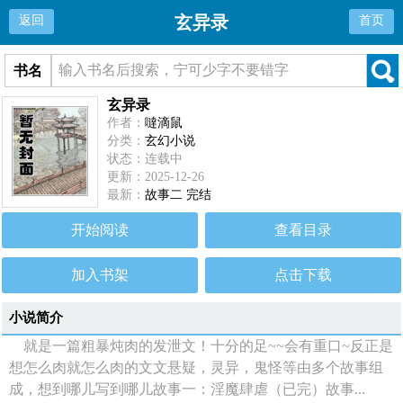
玄异录
返回
首页
书名
玄异录
作者：
噠滴鼠
分类：
玄幻小说
状态：连载中
更新：2025-12-26
最新：
故事二 完结
开始阅读
查看目录
加入书架
点击下载
小说简介
就是一篇粗暴炖肉的发泄文！十分的足~~会有重口~反正是
想怎么肉就怎么肉的文文悬疑，灵异，鬼怪等由多个故事组
成，想到哪儿写到哪儿故事一：淫魔肆虐（已完）故事...