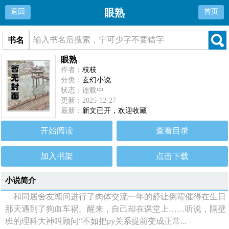
眼熟
返回
首页
书名
眼熟
作者：
枝枝
分类：
玄幻小说
状态：连载中
更新：2025-12-27
最新：
新文已开，欢迎收藏
开始阅读
查看目录
加入书架
点击下载
小说简介
和同居舍友顾问进行了肉体交流一年的舒让倒霉催得在生日
那天遇到了狗血车祸。醒来，自己却在课堂上……听说，隔壁
班的理科大神叫顾问“不如把py关系提前变成正常...