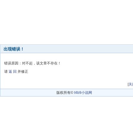
出现错误！
错误原因：对不起，该文章不存在！
请
返 回
并修正
[
关
版权所有©
t4b9小说网