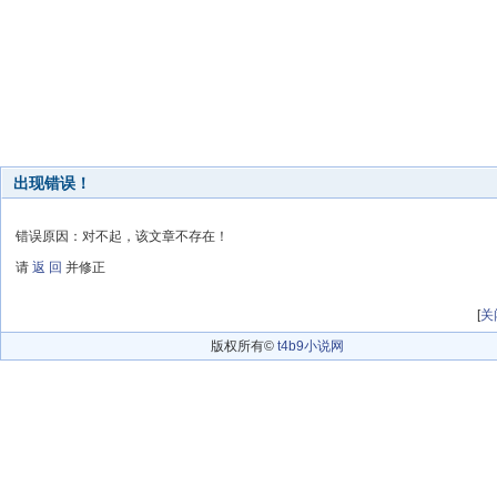
出现错误！
错误原因：对不起，该文章不存在！
请
返 回
并修正
[
关
版权所有©
t4b9小说网