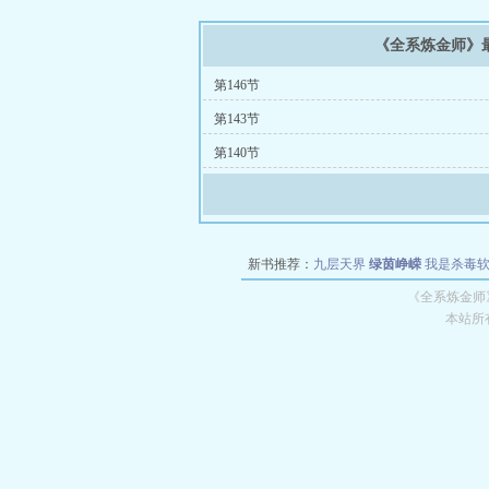
《全系炼金师》
第146节
第143节
第140节
新书推荐：
九层天界
绿茵峥嵘
我是杀毒
空城
战争天堂
混元道纪
教练万岁
都市全
《全系炼金师
本站所