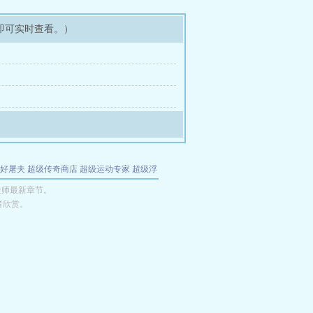
即可实时查看。）
好屠夫
超级传奇商店
超级运动专家
超级浮
的特工
我夺舍了魔皇
都市极品医仙
九天
酋
金师最新章节。
者欣赏。