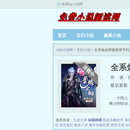
收藏4g小说网
首页
玄幻小说
修真小说
t4b9小说网
>
玄幻小说
> 全系炼金师最新章节列
全系
作 者：
最后更新：20
大陆上
稀少的职业。
推荐阅读：
九层天界
绿茵峥嵘
我是杀毒软件
美
堂
混元道纪
教练万岁
都市全能巨星
绝对交易
全