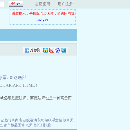
忘记密码
用户注册
温馨提示：手机版同步阅读，请访问网址
m.4g.re
荐票
,
直达底部
D,JAR,APK,HTML )
就必须是魔法师。而魔法师也是一种高贵而
夫
超级传奇商店
超级运动专家
超级浮空城
战争天
皇
都市极品医仙
九天
酋长别打脸