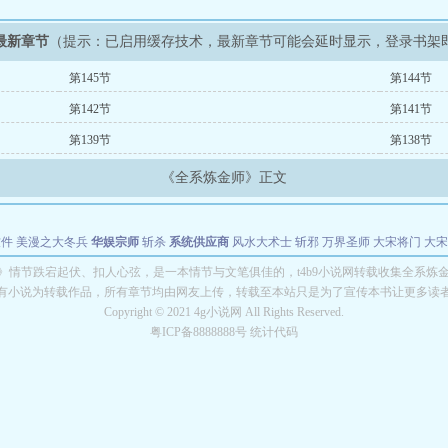
最新章节
（提示：已启用缓存技术，最新章节可能会延时显示，登录书架
第145节
第144节
第142节
第141节
第139节
第138节
《全系炼金师》正文
软件
美漫之大冬兵
华娱宗师
斩杀
系统供应商
风水大术士
斩邪
万界圣师
大宋将门
大宋
能巨星
绝对交易
全职武神
位面复制大师
华娱特效大亨
原始大厨王
怪物聊天群
某美漫
》情节跌宕起伏、扣人心弦，是一本情节与文笔俱佳的，t4b9小说网转载收集全系炼
有小说为转载作品，所有章节均由网友上传，转载至本站只是为了宣传本书让更多读
长别打脸
Copyright © 2021 4g小说网 All Rights Reserved.
粤ICP备8888888号 统计代码