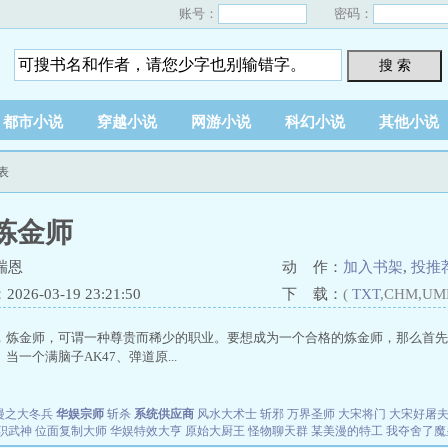
账号：
密码：
搜 索
都市小说
穿越小说
网游小说
科幻小说
其他小说
表
炼金师
瑞恩
动 作：
加入书架
,
投推
26-03-19 23:21:50
下 载：
(
TXT
,CHM,UM
，炼金师，可谓一种尊贵而稀少的职业。要想成为一个合格的炼金师，那么首先
当一个满脑子AK47、弹道原...
漫之大冬兵
华娱宗师
斩杀
系统供应商
风水大术士
斩邪
万界圣师
大宋将门
大宋好屠
职武神
位面复制大师
华娱特效大亨
原始大厨王
怪物聊天群
某美漫的特工
我夺舍了魔